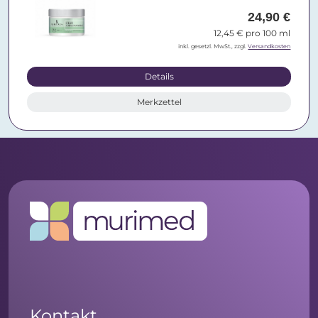
24,90 €
12,45 € pro 100 ml
inkl. gesetzl. MwSt., zzgl.
Versandkosten
Details
Merkzettel
Kontakt