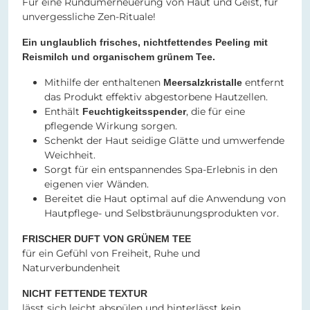
Für eine Rundumerneuerung von Haut und Geist, für
unvergessliche Zen-Rituale!
Ein unglaublich frisches, nichtfettendes Peeling mit
Reismilch und organischem grünem Tee.
Mithilfe der enthaltenen
entfernt
Meersalzkristalle
das Produkt effektiv abgestorbene Hautzellen.
Enthält
, die für eine
Feuchtigkeitsspender
pflegende Wirkung sorgen.
Schenkt der Haut seidige Glätte und umwerfende
Weichheit.
Sorgt für ein entspannendes Spa-Erlebnis in den
eigenen vier Wänden.
Bereitet die Haut optimal auf die Anwendung von
Hautpflege- und Selbstbräunungsprodukten vor.
FRISCHER DUFT VON GRÜNEM TEE
für ein Gefühl von Freiheit, Ruhe und
Naturverbundenheit
NICHT FETTENDE TEXTUR
lässt sich leicht abspülen und hinterlässt kein