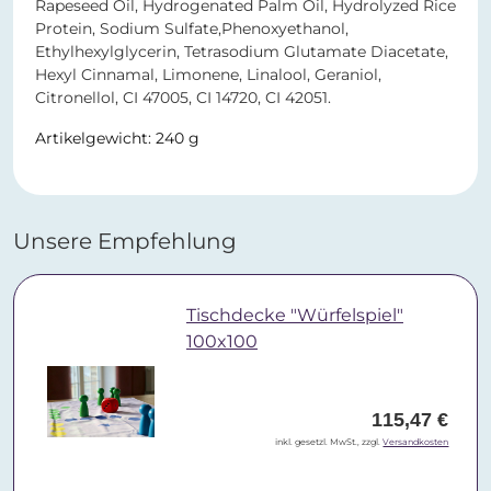
Rapeseed Oil, Hydrogenated Palm Oil, Hydrolyzed Rice
Protein, Sodium Sulfate,Phenoxyethanol,
Ethylhexylglycerin, Tetrasodium Glutamate Diacetate,
Hexyl Cinnamal, Limonene, Linalool, Geraniol,
Citronellol, CI 47005, CI 14720, CI 42051.
Artikelgewicht: 240 g
Unsere Empfehlung
Tischdecke "Würfelspiel"
100x100
115,47 €
inkl. gesetzl. MwSt., zzgl.
Versandkosten