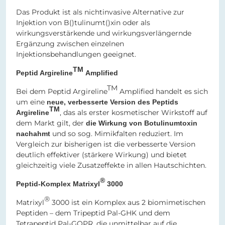
Das Produkt ist als nichtinvasive Alternative zur
Injektion von B()tulinumt()xin oder als
wirkungsverstärkende und wirkungsverlängernde
Ergänzung zwischen einzelnen
Injektionsbehandlungen geeignet.
TM
Peptid Argireline
Amplified
TM
Bei dem Peptid Argireline
Amplified handelt es sich
um eine
neue, verbesserte Version des Peptids
TM
, das als erster kosmetischer Wirkstoff auf
Argireline
dem Markt gilt, der
die Wirkung von Botulinumtoxin
und so sog. Mimikfalten reduziert. Im
nachahmt
Vergleich zur bisherigen ist die verbesserte Version
deutlich effektiver (stärkere Wirkung) und bietet
gleichzeitig viele Zusatzeffekte in allen Hautschichten.
®
Peptid-Komplex Matrixyl
3000
®
Matrixyl
3000 ist ein Komplex aus 2 biomimetischen
Peptiden – dem Tripeptid Pal-GHK und dem
Tetrapeptid Pal-GQPR, die unmittelbar auf die