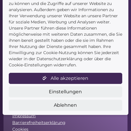
zu können und die Zugriffe auf unserer Website zu
Startseite
analysieren. Außerdem geben wir Informationen zu
Blog
Ihrer Verwendung unserer Website an unsere Partner
Kontakt
für soziale Medien, Werbung und Analysen weiter.
Unsere Partner führen diese Informationen
möglicherweise mit weiteren Daten zusammen, die Sie
ihnen bereit gestellt haben oder die sie im Rahmen
Ihrer Nutzung der Dienste gesammelt haben. Ihre
Einwilligung zur Cookie-Nutzung können Sie jederzeit
wieder in der Datenschutzerklärung oder über die
Service
Cookie-Einstellungen widerrufen.
Newsletter
Alle akzeptieren
Datenschutz
Unsere AGB
Einstellungen
Widerruf
Widerrufsformular
Ablehnen
Zahlung & Versand
Impressum
Barrierefreiheitserklärung
Cookies