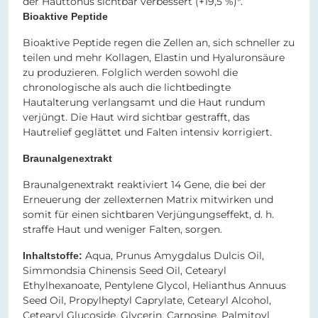
der Hauttonus sichtbar verbessert (+19,5 %)*.
Bioaktive Peptide
Bioaktive Peptide regen die Zellen an, sich schneller zu
teilen und mehr Kollagen, Elastin und Hyaluronsäure
zu produzieren. Folglich werden sowohl die
chronologische als auch die lichtbedingte
Hautalterung verlangsamt und die Haut rundum
verjüngt. Die Haut wird sichtbar gestrafft, das
Hautrelief geglättet und Falten intensiv korrigiert.
Braunalgenextrakt
Braunalgenextrakt reaktiviert 14 Gene, die bei der
Erneuerung der zellexternen Matrix mitwirken und
somit für einen sichtbaren Verjüngungseffekt, d. h.
straffe Haut und weniger Falten, sorgen.
Aqua, Prunus Amygdalus Dulcis Oil,
Inhaltstoffe:
Simmondsia Chinensis Seed Oil, Cetearyl
Ethylhexanoate, Pentylene Glycol, Helianthus Annuus
Seed Oil, Propylheptyl Caprylate, Cetearyl Alcohol,
Cetearyl Glucoside, Glycerin, Carnosine, Palmitoyl