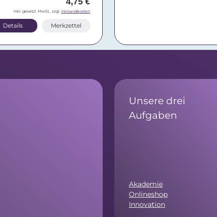
4,75 €
inkl. gesetzl. MwSt., zzgl.
Versandkosten
Details
Merkzettel
Unsere drei
Aufgaben
Akademie
Onlineshop
Innovation