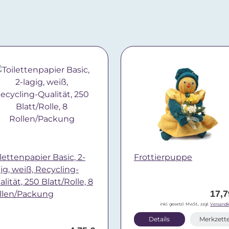
lettenpapier Basic, 2-
Frottierpuppe
gig, weiß, Recycling-
lität, 250 Blatt/Rolle, 8
17,7
llen/Packung
inkl. gesetzl. MwSt., zzgl.
Versandk
Details
Merkzette