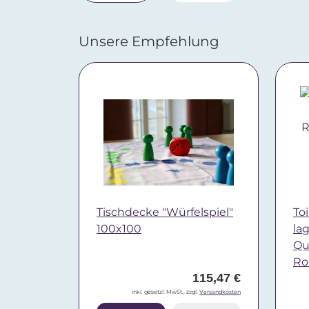
Unsere Empfehlung
Tischdecke "Würfelspiel"
Toi
100x100
la
Qua
Ro
115,47 €
inkl. gesetzl. MwSt., zzgl.
Versandkosten