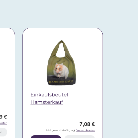
Einkaufsbeutel
Hamsterkauf
9 €
7,08 €
osten
inkl. gesetzl. MwSt., zzgl.
Versandkosten
l