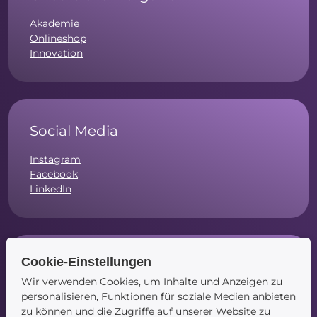
Akademie
Onlineshop
Innovation
Social Media
Instagram
Facebook
LinkedIn
Cookie-Einstellungen
Navigation
Wir verwenden Cookies, um Inhalte und Anzeigen zu
Startseite
personalisieren, Funktionen für soziale Medien anbieten
Blog
zu können und die Zugriffe auf unserer Website zu