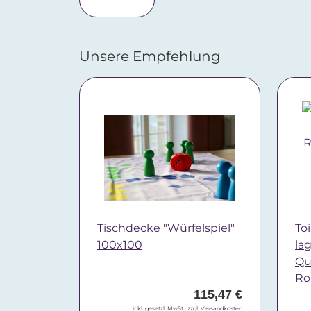
Unsere Empfehlung
Tischdecke "Würfelspiel"
Toi
100x100
la
Qua
Ro
115,47 €
inkl. gesetzl. MwSt., zzgl.
Versandkosten