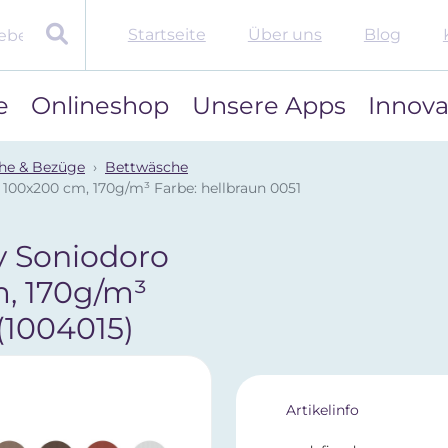
Startseite
Über uns
Blog
e
Onlineshop
Unsere Apps
Innova
he & Bezüge
Bettwäsche
 100x200 cm, 170g/m³ Farbe: hellbraun 0051
y Soniodoro
m, 170g/m³
(1004015)
Artikelinfo