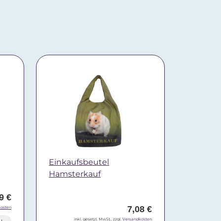
Einkaufsbeutel
Hamsterkauf
9 €
7,08 €
osten
inkl. gesetzl. MwSt., zzgl.
Versandkosten