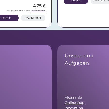
Details
Merkzette
4,75 €
inkl. gesetzl. MwSt., zzgl.
Versandkosten
Details
Merkzettel
Unsere drei
Aufgaben
Akademie
Onlineshop
Innovation