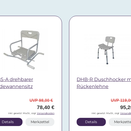
S-A drehbarer
DHB-R Duschhocker m
dewannensitz
Rückenlehne
UVP 98,00 €
UVP 119,0
78,40 €
95,2
inkl. gesetzl. MwSt., zzgl.
Versandkosten
inkl. gesetzl. MwSt., zzgl.
Versandk
Details
Merkzettel
Details
Merkzette