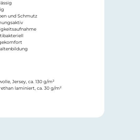
lässig
ig
ilben und Schmutz
mungsaktiv
tigkeitsaufnahme
tibakteriell
egekomfort
Faltenbildung
lle, Jersey, ca. 130
g/m²
ethan laminiert, ca. 30
g/m²