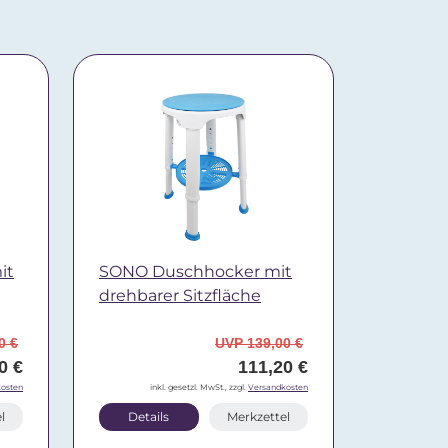
it
SONO Duschhocker mit
drehbarer Sitzfläche
0 €
UVP 139,00 €
0 €
111,20 €
osten
inkl. gesetzl. MwSt., zzgl.
Versandkosten
l
Details
Merkzettel