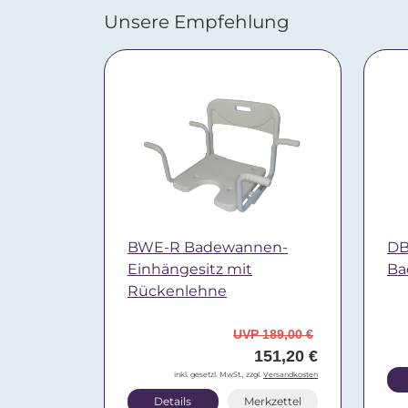
Unsere Empfehlung
BWE-R Badewannen-
DB
Einhängesitz mit
Ba
Rückenlehne
UVP 189,00 €
151,20 €
inkl. gesetzl. MwSt., zzgl.
Versandkosten
Details
Merkzettel